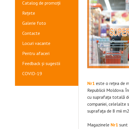
Catalog de promoții
Rețete
Galerie foto
Contacte
Locuri vacante
Pentru afaceri
Feedback și sugestii
COVID-19
Nr1
este o rețea de m
Republicii Moldova. Î
cu suprafața totală d
companiei, celelalte s
suprafața de 8 mii m2
Magazinele
Nr1
sunt 