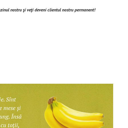
zinul nostru şi veţi deveni clientul nostru permanent!
e. Sînt
e mese și
​
ung. Însă
d
cu toții,