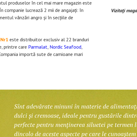
ntul produselor în cel mai mare magazin este
 În companie lucrează 2 mii de angajați: în
Vizitaţi maga
entul vânzări angro și în secțiile de
e
Nr1
este distribuitor exclusiv al 22 branduri
, printre care
Parmalat
,
Nordic Seafood
,
 Compania importă sute de camioane mari
Sînt adevărate minuni în materie de alimentați
dulci și cremoase, ideale pentru gustările dintr
perfecte pentru menținerea siluetei pe termen l
dincolo de aceste aspecte pe care le cunoaștem 