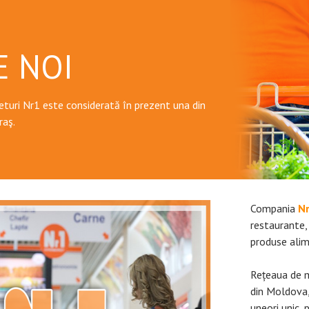
E NOI
turi Nr1 este considerată în prezent una din
raş.
Compania
N
restaurante,
produse alim
Rețeaua de 
din Moldova,
uneori unic, 