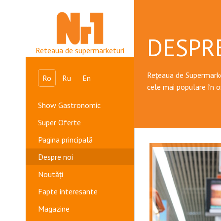
DESPR
Reteaua de supermarketuri
Reţeaua de Supermarke
Ro
Ru
En
cele mai populare în o
Show Gastronomic
Super Oferte
Pagina principală
Despre noi
Noutăți
Fapte interesante
Magazine