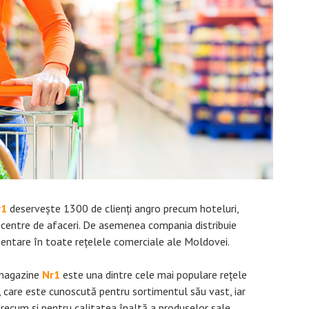
r1
deservește 1300 de clienți angro precum hoteluri,
 centre de afaceri. De asemenea compania distribuie
entare în toate rețelele comerciale ale Moldovei.
magazine
Nr1
este una dintre cele mai populare rețele
 care este cunoscută pentru sortimentul său vast, iar
precum și pentru calitatea înaltă a produselor sale.