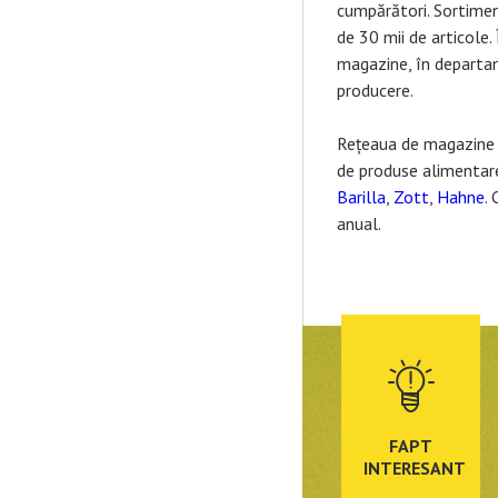
cumpărători. Sortime
de 30 mii de articole.
magazine, în departam
producere.
Rețeaua de magazin
de produse alimentare
Barilla
,
Zott
,
Hahne
.
anual.
FAPT
INTERESANT