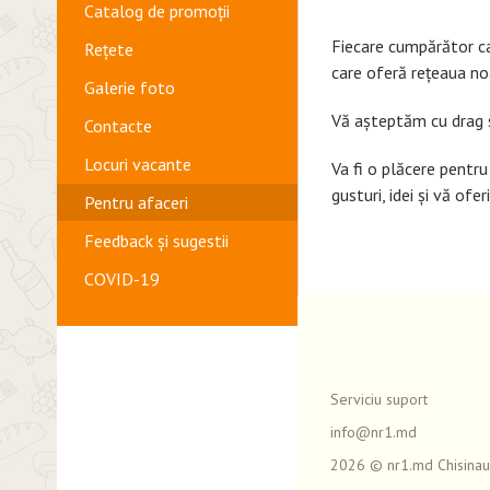
Catalog de promoții
Fiecare cumpărător ca
Rețete
care oferă rețeaua no
Galerie foto
Vă așteptăm cu drag s
Contacte
Locuri vacante
Va fi o plăcere pent
gusturi, idei și vă of
Pentru afaceri
Feedback și sugestii
COVID-19
Serviciu suport
info@nr1.md
2026 © nr1.md Chisinau