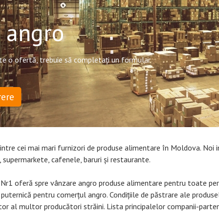
i angro
ite o ofertă, trebuie să completați un formular
rere
ntre cei mai mari furnizori de produse alimentare în Moldova. Noi
, supermarkete, cafenele, baruri și restaurante.
r1 oferă spre vânzare angro produse alimentare pentru toate perso
puternică pentru comerțul angro. Condițiile de păstrare ale produs
tor al multor producători străini. Lista principalelor companii-parte