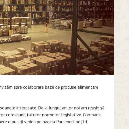
 invităm spre colaborare baze de produse alimentare
anele interesate. De-a lungul anilor noi am reușit să
elor corespund tuturor normelor legislative. Compania
nere o puteți vedea pe pagina Partenerii noștri.