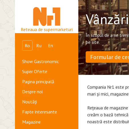
Vânzăr
Reteaua de supermarketuri
În scopul de a ne trim
pe site.
Ro
Ru
En
Formular de ce
Show Gastronomic
Super Oferte
Pagina principală
Compania Nr1 este pri
Despre noi
mari și mici, magazine
Noutăți
Rețeaua de magazine N
Fapte interesante
creăm o bază tehnică 
noastră este distribui
Magazine