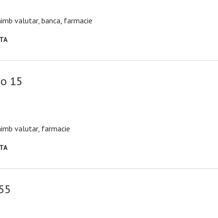
chimb valutar, banca, farmacie
RTA
so 15
chimb valutar, farmacie
RTA
 55