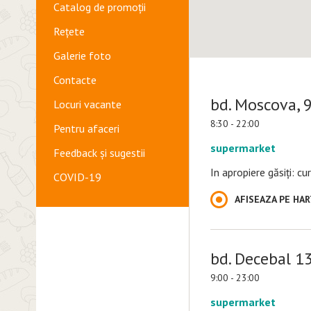
Catalog de promoții
Rețete
Galerie foto
Contacte
bd. Moscova, 
Locuri vacante
8:30 - 22:00
Pentru afaceri
supermarket
Feedback și sugestii
In apropiere găsiți: с
COVID-19
AFISEAZA PE HA
bd. Decebal 1
9:00 - 23:00
supermarket