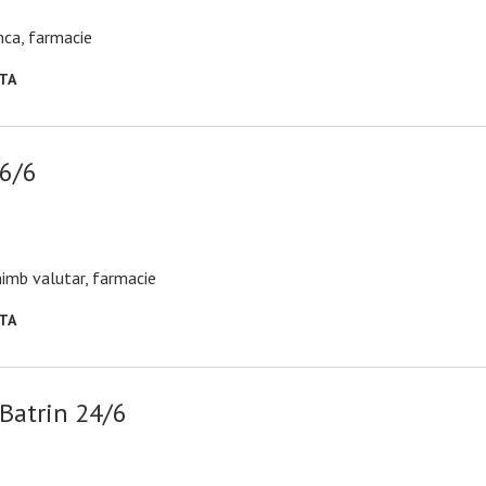
anca, farmacie
RTA
16/6
chimb valutar, farmacie
RTA
 Batrin 24/6