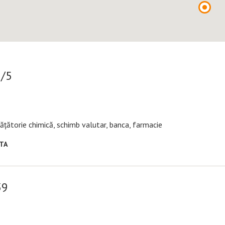
9/5
urățătorie chimică, schimb valutar, banca, farmacie
RTA
39