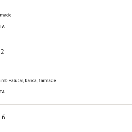
armacie
RTA
32
chimb valutar, banca, farmacie
RTA
 6