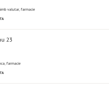
chimb valutar, farmacie
RTA
nu 23
anca, farmacie
RTA
7