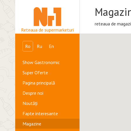
Magazi
reteaua de magazi
Reteaua de supermarketuri
Ro
Ru
En
Show Gastronomic
Super Oferte
Pagina principală
Despre noi
Noutăți
Fapte interesante
Magazine