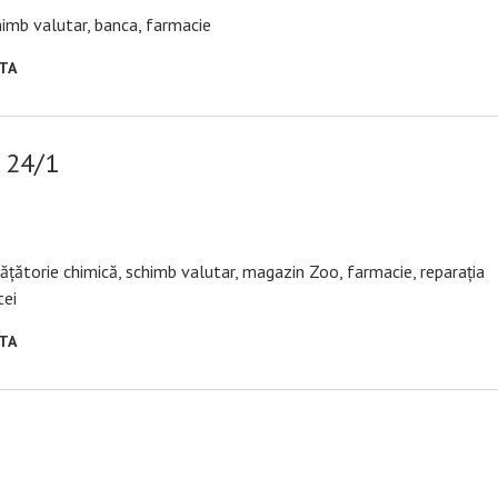
chimb valutar, banca, farmacie
RTA
i 24/1
urățătorie chimică, schimb valutar, magazin Zoo, farmacie, reparația
tei
RTA