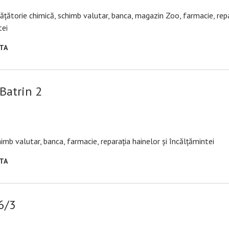
urățătorie chimică, schimb valutar, banca, magazin Zoo, farmacie, rep
tei
RTA
 Batrin 2
chimb valutar, banca, farmacie, reparația hainelor și încălțămintei
RTA
 6/3