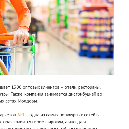
вает 1300 оптовых клиентов – отели, рестораны,
тры. Также, компания занимается дистрибуцией во
вых сетях Молдовы.
маркетов
Nr1
– одна из самых популярных сетей в
торая славится своим широким, а иногда и
 ассортиментом, а также высочайшим качеством