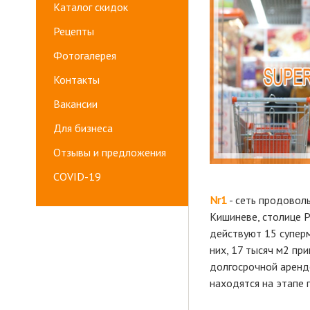
Каталог скидок
Рецепты
Фотогалерея
Контакты
Вакансии
Для бизнеса
Отзывы и предложения
COVID-19
Nr1
- сеть продовол
Кишиневе, столице 
действуют 15 супер
них, 17 тысяч м2 пр
долгосрочной аренд
находятся на этапе 