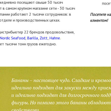
едневно посещают свыше 50 тысяч
посе
т в самом крупном магазине сети - 30 тысяч
пании работают 2 тысячи сотрудников: в
Посетите н
отделе и производственных цехах.
клиентом!
дистрибьютер 22 брендов продовольствия,
Nordic Seafood
,
Barilla
,
Zott
,
Hahne
.
т тысячи тонн грузов ежегодно.
Бананы – настоящее чудо. Сладкие и кремо
идеально подходят для закуски между при
и идеально подходят для долгосрочного под
фигуры. Но помимо этого бананы обладают
свойствами.