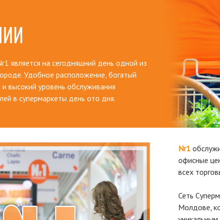
НИИ
r1 является на сегодняшний день одной из
городе. Удобное расположение, богатый
 и высокий уровень обслуживания
лей в супермаркеты день ото дня.
Nr1
обслужи
офисные цен
всех торго
Сеть Супер
Молдове, ко
уникальным