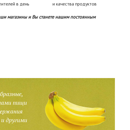
тителей в день
и качества продуктов
аши магазины и Вы станете нашим постоянным
образные,
емами пищи
с
держания
п
 и другими