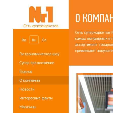
О КОМПА
Сеть супермаркетов
Сеть супермаркетов N
самых популярных в 
Ro
Ru
En
ассортимент товаров
привлекают покупате
Гастрономическое шоу
Супер предложение
Главная
О компании
Новости
Интересные факты
Магазины