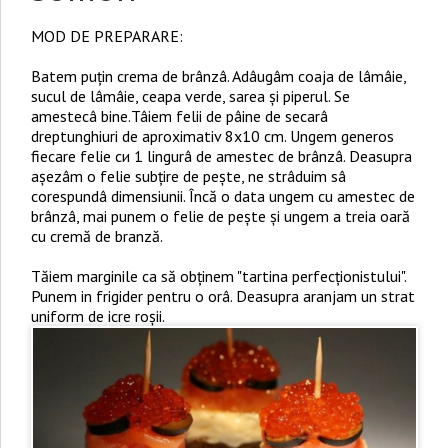
MOD DE PREPARARE:
Batem puțin crema de brânzâ. Adâugâm coaja de lâmâie,
sucul de lâmâie, ceapa verde, sarea și piperul. Se
amestecâ bine.Tâiem felii de pâine de secarâ
dreptunghiuri de aproximativ 8x10 cm. Ungem generos
fiecare felie си 1 lingurâ de amestec de brânzâ. Deasupra
așezâm о felie subțire de pește, ne strâduim sâ
corespundâ dimensiunii. Încă о data ungem cu amestec de
brânzâ, mai punem о felie de pește și ungem a treia oară
cu cremă de branză.
Tăiem marginile ca să obținem "tartina perfecționistului".
Punem in frigider pentru о orâ. Deasupra aranjam un strat
uniform de icre roșii.
Poftâ bunâ!