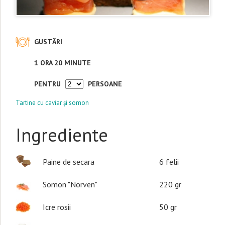
GUSTĂRI
1 ORA 20 MINUTE
PENTRU
PERSOANE
Tartine cu caviar și somon
Ingrediente
Paine de secara
6
felii
Somon "Norven"
220
gr
Icre rosii
50
gr