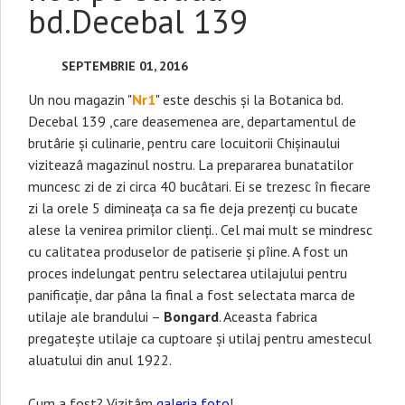
bd.Decebal 139
SEPTEMBRIE 01, 2016
Un nou magazin "
Nr1
" este deschis și la Botanica bd.
Decebal 139 ,care deasemenea are, departamentul de
brutârie și culinarie, pentru care locuitorii Chișinaului
viziteazâ magazinul nostru. La prepararea bunatatilor
muncesc zi de zi circa 40 bucâtari. Ei se trezesc în fiecare
zi la orele 5 dimineața ca sa fie deja prezenți cu bucate
alese la venirea primilor clienți.. Cel mai mult se mindresc
cu calitatea produselor de patiserie și pîine. A fost un
proces indelungat pentru selectarea utilajului pentru
panificație, dar pâna la final a fost selectata marca de
utilaje ale brandului –
Bongard
. Aceasta fabrica
pregatește utilaje ca cuptoare și utilaj pentru amestecul
aluatului din anul 1922.
Cum a fost? Vizitâm
galeria foto
!