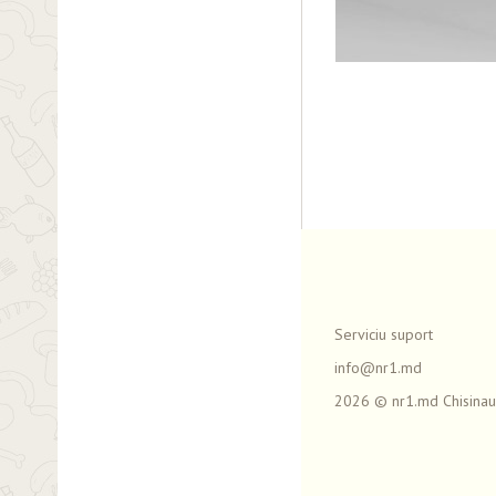
Serviciu suport
info@nr1.md
2026 © nr1.md Chisinau