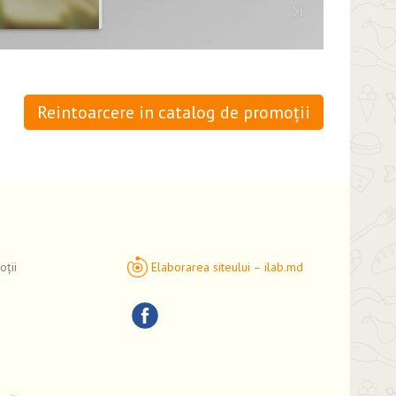
Reintoarcere in catalog de promoții
ții
Elaborarea siteului – ilab.md