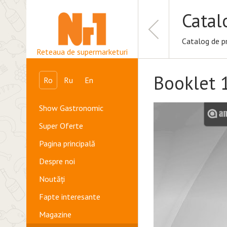
Catal
Catalog de p
Reteaua de supermarketuri
Booklet 
Ro
Ru
En
Show Gastronomic
Super Oferte
Pagina principală
Despre noi
Noutăți
Fapte interesante
Magazine