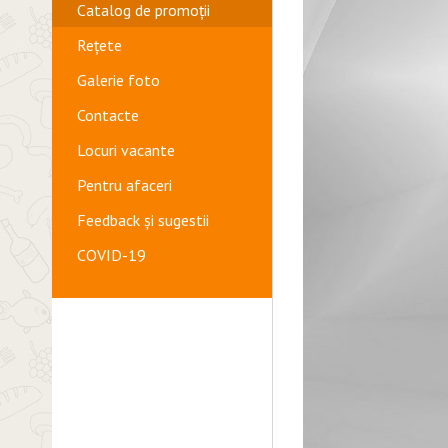
Catalog de promoții
Rețete
Galerie foto
Contacte
Locuri vacante
Pentru afaceri
Feedback și sugestii
COVID-19