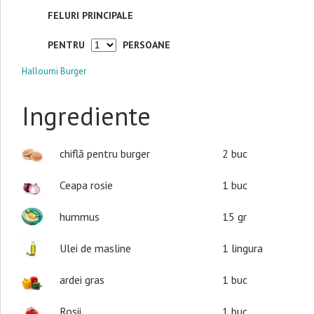
FELURI PRINCIPALE
PENTRU
PERSOANE
Halloumi Burger
Ingrediente
chiflă pentru burger
2
buc
Ceapa rosie
1
buc
hummus
15
gr
Ulei de masline
1
lingura
ardei gras
1
buc
Rosii
1
buc