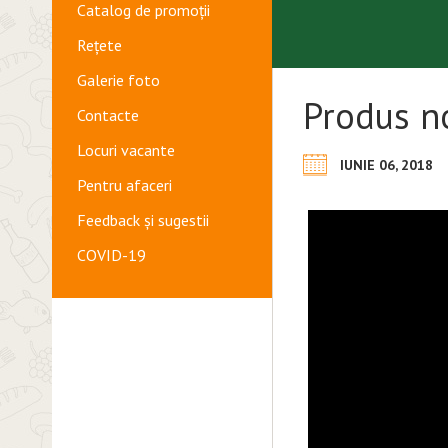
Catalog de promoții
Rețete
Galerie foto
Produs no
Contacte
Locuri vacante
IUNIE 06, 2018
Pentru afaceri
Feedback și sugestii
COVID-19