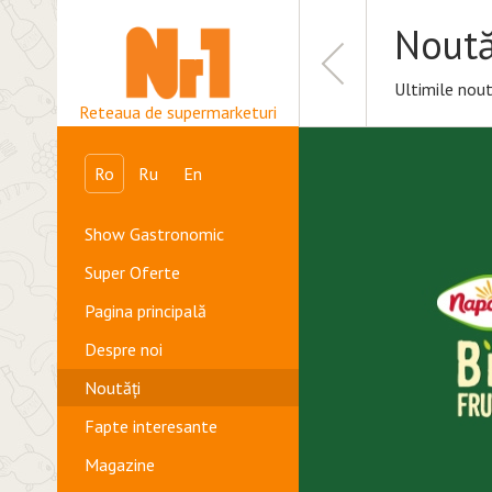
Noută
Ultimile nout
Reteaua de supermarketuri
Ro
Ru
En
Show Gastronomic
Super Oferte
Pagina principală
Despre noi
Noutăți
Fapte interesante
Magazine