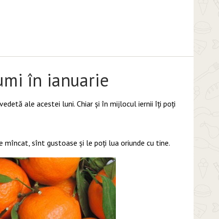
umi în ianuarie
tă ale acestei luni. Chiar și în mijlocul iernii îți poți
mîncat, sînt gustoase și le poți lua oriunde cu tine.