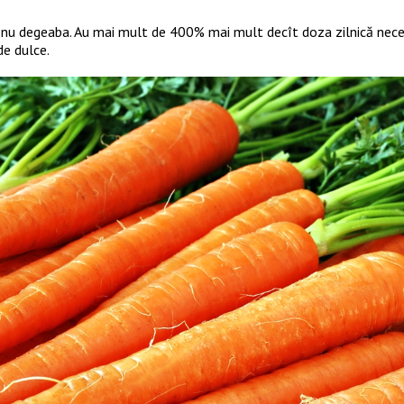
 nu degeaba. Au mai mult de 400% mai mult decît doza zilnică nece
de dulce.