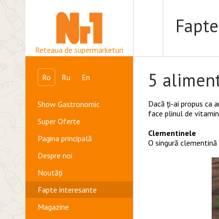
Fapte
Reteaua de supermarketuri
5 aliment
Ro
Ru
En
Dacă ți-ai propus ca a
Show Gastronomic
face plinul de vitamin
Super Oferte
Clementinele
Pagina principală
O singură clementină 
Despre noi
Noutăți
Fapte interesante
Magazine