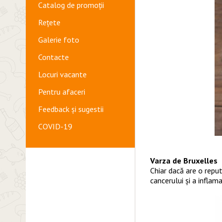
Catalog de promoții
Rețete
Galerie foto
Contacte
Locuri vacante
Pentru afaceri
Feedback și sugestii
COVID-19
Varza de Bruxelles
Chiar dacă are o repu
cancerului și a inflamaț