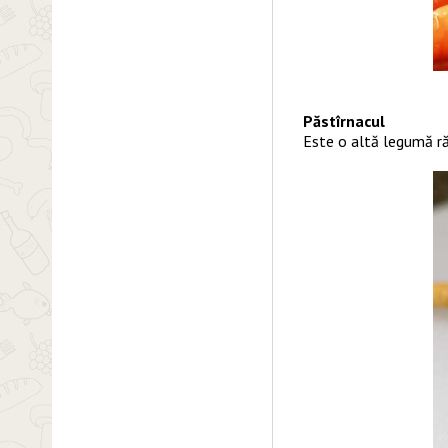
Păstîrnacul
Este o altă legumă răd