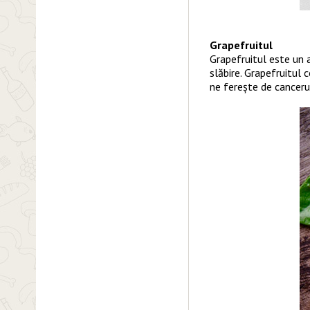
Grapefruitul
Grapefruitul este un a
slăbire. Grapefruitul 
ne ferește de cancerul