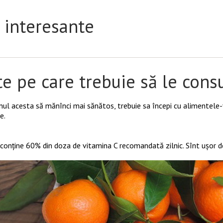
 interesante
e pe care trebuie să le cons
nul acesta să mănînci mai sănătos, trebuie sa începi cu alimentele-vede
e.
conține 60% din doza de vitamina C recomandată zilnic. Sînt ușor de 