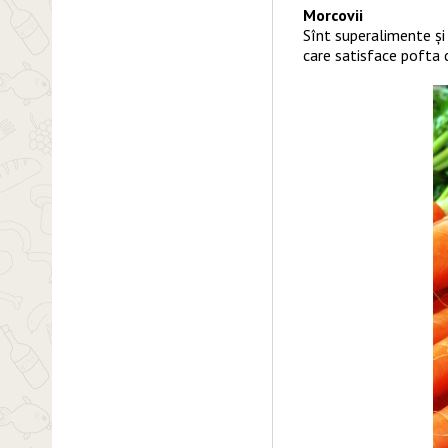
Morcovii
Sînt superalimente și
care satisface pofta 