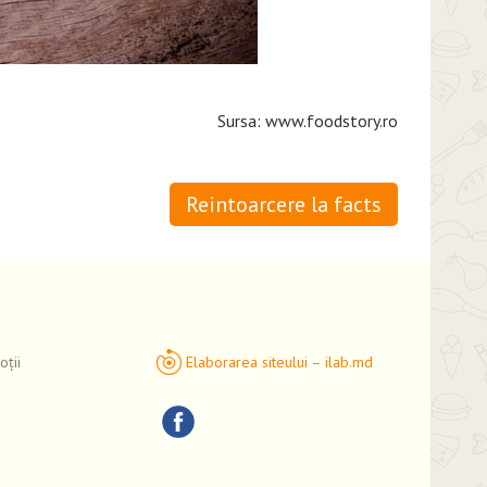
Sursa: www.foodstory.ro
Reintoarcere la facts
ții
Elaborarea siteului – ilab.md