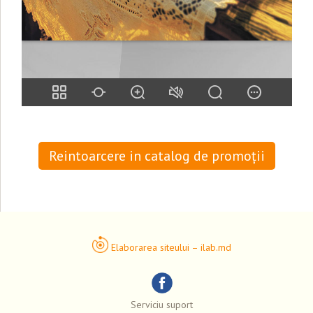
Reintoarcere in catalog de promoții
Elaborarea siteului – ilab.md
Serviciu suport