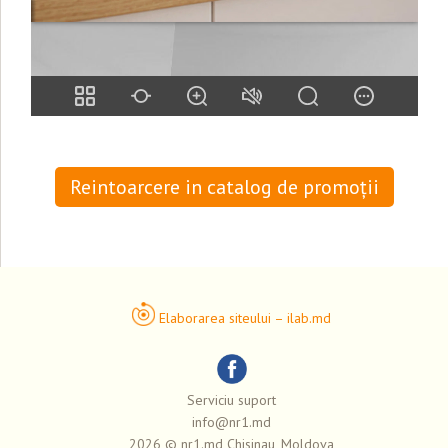
Reintoarcere in catalog de promoții
Elaborarea siteului – ilab.md
Serviciu suport
info@nr1.md
2026 © nr1.md Chisinau, Moldova