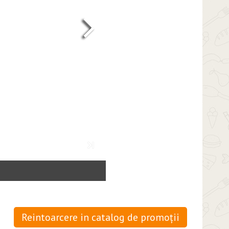
Reintoarcere in catalog de promoții