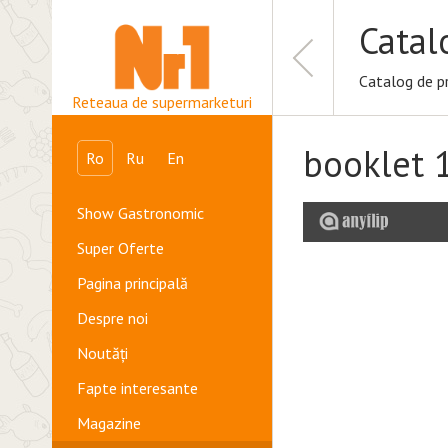
Catal
Catalog de p
Reteaua de supermarketuri
booklet 
Ro
Ru
En
Show Gastronomic
Super Oferte
Pagina principală
Despre noi
Noutăți
Fapte interesante
Magazine