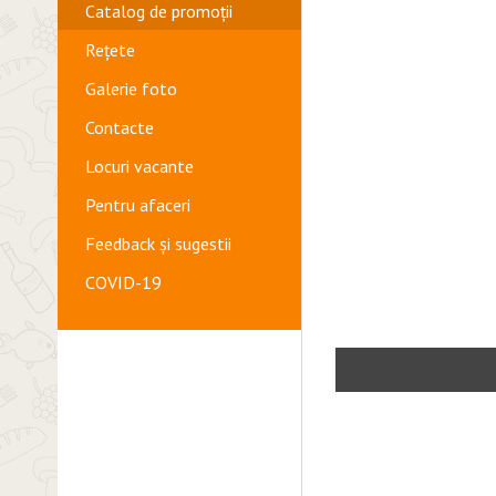
Catalog de promoții
Rețete
Galerie foto
Contacte
Locuri vacante
Pentru afaceri
Feedback și sugestii
COVID-19