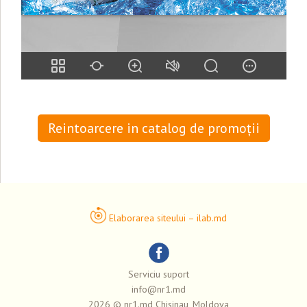
Reintoarcere in catalog de promoții
Elaborarea siteului – ilab.md
Serviciu suport
info@nr1.md
2026 © nr1.md Chisinau, Moldova