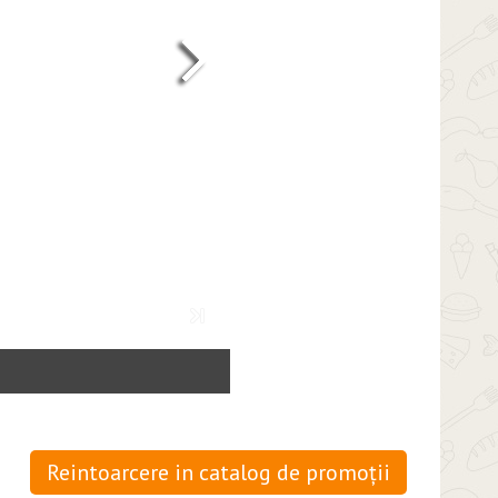
Reintoarcere in catalog de promoții