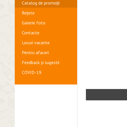
Catalog de promoții
Rețete
Galerie foto
Contacte
Locuri vacante
Pentru afaceri
Feedback și sugestii
COVID-19