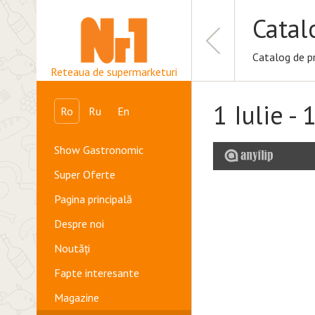
Catal
Catalog de p
Reteaua de supermarketuri
1 Iulie - 
Ro
Ru
En
Show Gastronomic
Super Oferte
Pagina principală
Despre noi
Noutăți
Fapte interesante
Magazine