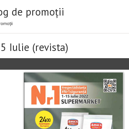
og de promoții
romoții
15 Iulie (revista)