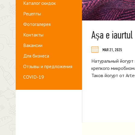
Каталог скидок
Рецепты
Фотогалерея
Așa e iaurtul
Контакты
Вакансии
МАЯ 21, 2025
Для бизнеса
Натуральный йогурт и
Отзывы и предложения
крепкого микробиома
Таков йогурт от Arte
COVID-19