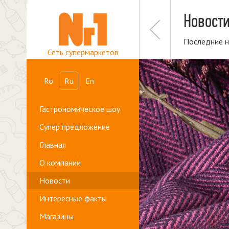
Новост
Последние н
Сеть супермаркетов
Ro
Ru
En
Гастрономическое шоу
Супер предложение
Главная
О компании
Новости
Интересные факты
Магазины